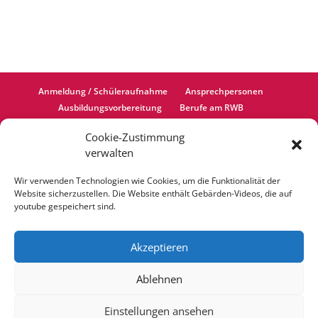
Anmeldung / Schüleraufnahme
Ansprechpersonen
Ausbildungsvorbereitung
Berufe am RWB
Berufliches Gymnasium
Einjährige Berufsfachschule
Cookie-Zustimmung
Bildungsangebot
Cookie-Richtlinie (EU)
verwalten
Datenschutzerklärung
Fahrtkostenerstattung
Förderverein
Impressum
Wir verwenden Technologien wie Cookies, um die Funktionalität der
Informationen zur iPad-Ausleihe
Internate
Website sicherzustellen. Die Website enthält Gebärden-Videos, die auf
Kooperationen
LVR (Schulträger)
# OPRA ++
youtube gespeichert sind.
Ausbildungsvorbereitung (Teilzeitform)
Schließfach mieten
Schulleben
Schulsozialarbeit
Akzeptieren
Sekretariat
Termine
Unterstützung der Inklusion
Virtueller Rundgang
Ablehnen
Vorklasse (Berufliches Gymnasium)
Zweijährige Berufsfachschule
Berufsschule
Einstellungen ansehen