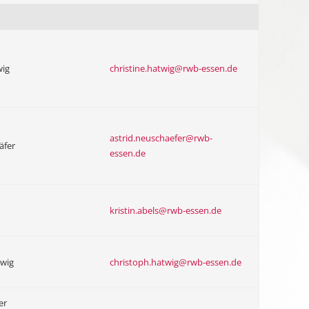
wig
christine.hatwig@rwb-essen.de
astrid.neuschaefer@rwb-
äfer
essen.de
kristin.abels@rwb-essen.de
twig
christoph.hatwig@rwb-essen.de
er