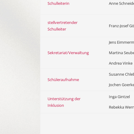
Schulleiterin
Anne Schneide
stellvertretender
Franz-Josef G
Schulleiter
Jens Eimmerm
Sekretariat/Verwaltung
Martina Seub
Andrea Vinke
Susanne Chle
Schüleraufnahme
Jochen Goerk
Inga Gintzel
Unterstützung der
Inklusion
Rebekka Wer