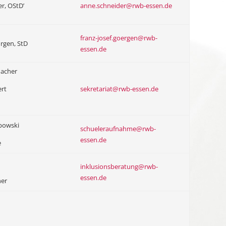
r, OStD’
anne.schneider@rwb-essen.de
franz-josef.goergen@rwb-
örgen, StD
essen.de
acher
ert
sekretariat@rwb-essen.de
bowski
schueleraufnahme@rwb-
essen.de
e
inklusionsberatung@rwb-
essen.de
ner