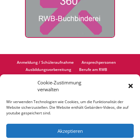
Anmeldung / Schüleraufnahme
Ansprechpersonen
Ausbildungsvorbereitung
Berufe am RWB
Berufliches Gymnasium
Einjährige Berufsfachschule
Cookie-Zustimmung
Bildungsangebot
Cookie-Richtlinie (EU)
verwalten
Datenschutzerklärung
Fahrtkostenerstattung
Förderverein
Impressum
Wir verwenden Technologien wie Cookies, um die Funktionalität der
Informationen zur iPad-Ausleihe
Internate
Website sicherzustellen. Die Website enthält Gebärden-Videos, die auf
Kooperationen
LVR (Schulträger)
# OPRA ++
youtube gespeichert sind.
Ausbildungsvorbereitung (Teilzeitform)
Schließfach mieten
Schulleben
Schulsozialarbeit
Akzeptieren
Sekretariat
Termine
Unterstützung der Inklusion