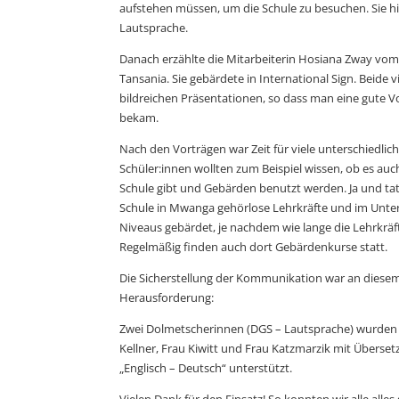
aufstehen müssen, um die Schule zu besuchen. Sie hie
Lautsprache.
Danach erzählte die Mitarbeiterin Hosiana Zway vom
Tansania. Sie gebärdete in International Sign. Beide v
bildreichen Präsentationen, so dass man eine gute 
bekam.
Nach den Vorträgen war Zeit für viele unterschiedlic
Schüler:innen wollten zum Beispiel wissen, ob es auc
Schule gibt und Gebärden benutzt werden. Ja und tats
Schule in Mwanga gehörlose Lehrkräfte und im Unterr
Niveaus gebärdet, je nachdem wie lange die Lehrkräft
Regelmäßig finden auch dort Gebärdenkurse statt.
Die Sicherstellung der Kommunikation war an diesem 
Herausforderung:
Zwei Dolmetscherinnen (DGS – Lautsprache) wurden
Kellner, Frau Kiwitt und Frau Katzmarzik mit Überse
„Englisch – Deutsch“ unterstützt.
Vielen Dank für den Einsatz! So konnten wir alle alles