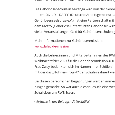
Die Gehörlosenschule in Mwanga wird von der Gehö
unterstützt. Die DAFEG (Deutsche Arbeitsgemeinschaf
Gehörlosenseelsorge e.V.) hat eine Partner­schaft mit 
dem Motto „Gehörlose unterstützen Gehörlose“ wird 
vielen Ver­an­stal­tungen Geld für Gehörlosen­­schulen
Mehr Informationen zur Gehörlosenmission:
www.dafeg.de/mission
Auch die Lehrer:innen und Mitarbeiter:innen des RW
Weihnachtsfeier 2023 für die Gehörlosenmission 400
Frau Zway bedankten sich im Namen ihrer Schüler:inn
mit der das „Hühner-Projekt“ der Schule realisiert w
Bei diesen persönlichen Begegnungen werden immer
rungen gemacht. So war auch dieser Besuch eine wert
Schulleben am RWB Essen.
(
Verfasserin des Beitrags: Ulrike Müller
)