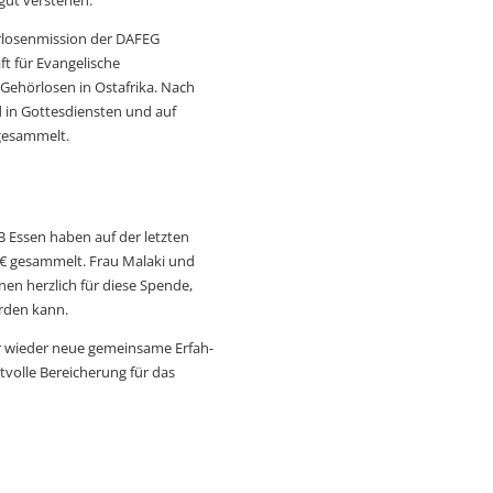
rlosenmission der DAFEG
t für Evangelische
Gehör­losen in Ost­afrika. Nach
in Gottes­­diensten und auf
 gesammelt.
B Essen haben auf der letzten
 € gesammelt. Frau Malaki und
en herzlich für diese Spende,
erden kann.
 wieder neue gemeinsame Erfah­­
volle Bereicherung für das